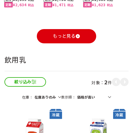
¥2,634
¥1,471
¥1,623
税込
税込
税込
もっと見る
1
1
1
1
1
1
2
2
2
2
2
2
3
3
3
3
3
3
飲用乳
2
件
絞り込み
自動お届け
割引定期
おすすめ
おすすめ
自動お届け
送料無料
割引定期
割引定期
おすすめ
送料無料
割引定期
割引定期
割引定期
自動お届け
送料無料
割引定期
工場直送便
在庫
表示順
ざくろ 100% 1000ml
コーンクリームポター
スジャータハイクオリ
ひざ関節のお悩み改善
ざくろ 100% 1000ml
スペシャルブレンド 8
スジャータハイクオリ
グルコサミン ＆ スクア
ざくろ エラグ酸＆プニ
有機野菜 100% 1000ml
スジャータハイクオリ
ブルーベリー α 約1ヶ月
(6本入)
ジュ 裏ごし 900g （6本
ティアイスクリーム(12
サポート 約1ヶ月分
(6本入)
ｇ5杯入 (20袋入・100
ティアイスクリーム (6
レン 約1ヶ月分
カ酸 約1ヶ月分
(6本入)
ティアイスクリーム(24
分
石見の潤水 2000ml (8
ホテルレストラン仕様
業務用コーン ドレッシ
コーン ドレッシング
ホテルレストラン仕様
【お試し2本セット】ざ
入）
個入)《配送希望日必須
杯分）
個入)《配送希望日必須
個入)《配送希望日必須
本入）
コーヒー 無糖 1000ml
ング 600ml (2本)
300ml (3本入)
コーヒー 甘さひかえめ
くろ 100% 1000ml
¥3,240
¥2,460
¥3,099
¥3,240
¥5,400
¥1,730
¥3,780
¥2,982
¥1,909
¥5,220
¥3,120
¥8,880
税込
税込
税込
税込
税込
税込
税込
税込
税込
税込
税込
税込
※月曜不可》
※月曜不可》
※月曜不可》
(6本入)
1000ml (6本入)
¥3,240
¥2,094
¥2,634
¥3,240
¥4,600
¥1,471
¥3,213
¥2,982
¥1,623
¥2,280
税込
税込
税込
税込
税込
税込
税込
税込
税込
税込
¥1,944
¥1,944
¥1,388
¥1,134
¥1,080
税込
税込
税込
税込
税込
¥1,936
税込
¥1,944
¥1,944
税込
税込