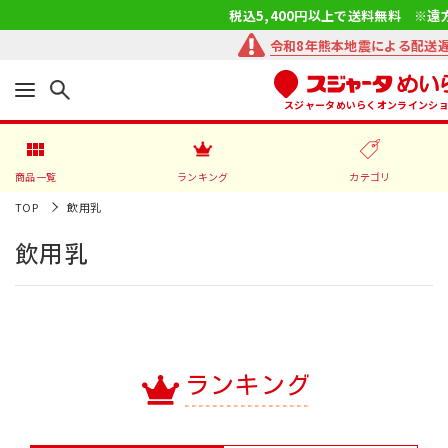
税込5,400円以上で送料無料 ※遠
令和8年熊本地震による配送
スジャータめいらくオンラインシ
商品一覧
ランキング
カテゴリ
TOP
飲用乳
飲用乳
ランキング