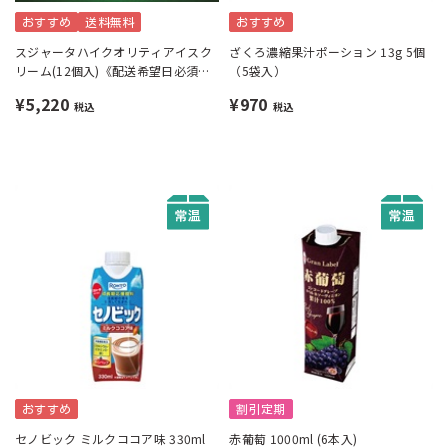
おすすめ
送料無料
おすすめ
スジャータハイクオリティアイスク
ざくろ濃縮果汁ポーション 13g 5個
リーム(12個入)《配送希望日必須※
（5袋入）
月曜不可》
¥5,220
¥970
税込
税込
おすすめ
割引定期
セノビック ミルクココア味 330ml
赤葡萄 1000ml (6本入)