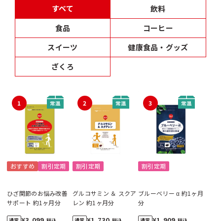
すべて
飲料
食品
コーヒー
スイーツ
健康食品・グッズ
ざくろ
1
2
3
おすすめ
割引定期
割引定期
割引定期
ひざ関節のお悩み改善
グルコサミン ＆ スクア
ブルーベリー α 約1ヶ月
サポート 約1ヶ月分
レン 約1ヶ月分
分
¥3,099
¥1,730
¥1,909
税込
税込
税込