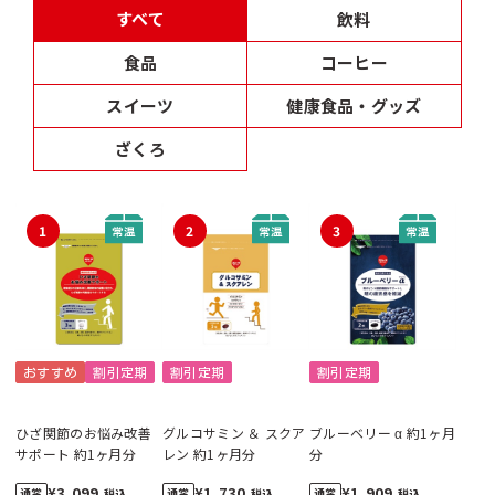
すべて
飲料
食品
コーヒー
スイーツ
健康食品・グッズ
ざくろ
1
2
3
おすすめ
割引定期
割引定期
割引定期
ひざ関節のお悩み改善
グルコサミン ＆ スクア
ブルーベリー α 約1ヶ月
サポート 約1ヶ月分
レン 約1ヶ月分
分
¥3,099
¥1,730
¥1,909
税込
税込
税込