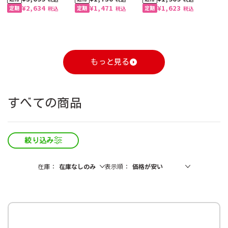
¥2,634
¥1,471
¥1,623
税込
税込
税込
もっと見る
1
1
1
1
1
1
2
2
2
2
2
2
3
3
3
3
3
3
すべての商品
絞り込み
自動お届け
割引定期
おすすめ
おすすめ
自動お届け
送料無料
割引定期
割引定期
おすすめ
送料無料
割引定期
割引定期
割引定期
自動お届け
送料無料
割引定期
工場直送便
在庫
表示順
ざくろ 100% 1000ml
コーンクリームポター
スジャータハイクオリ
ひざ関節のお悩み改善
ざくろ 100% 1000ml
スペシャルブレンド 8
スジャータハイクオリ
グルコサミン ＆ スクア
ざくろ エラグ酸＆プニ
有機野菜 100% 1000ml
スジャータハイクオリ
ブルーベリー α 約1ヶ月
(6本入)
ジュ 裏ごし 900g （6本
ティアイスクリーム(12
サポート 約1ヶ月分
(6本入)
ｇ5杯入 (20袋入・100
ティアイスクリーム (6
レン 約1ヶ月分
カ酸 約1ヶ月分
(6本入)
ティアイスクリーム(24
分
石見の潤水 2000ml (8
ホテルレストラン仕様
業務用コーン ドレッシ
コーン ドレッシング
ホテルレストラン仕様
【お試し2本セット】ざ
入）
個入)《配送希望日必須
杯分）
個入)《配送希望日必須
個入)《配送希望日必須
本入）
コーヒー 無糖 1000ml
ング 600ml (2本)
300ml (3本入)
コーヒー 甘さひかえめ
くろ 100% 1000ml
¥3,240
¥2,460
¥3,099
¥3,240
¥5,400
¥1,730
¥3,780
¥2,982
¥1,909
¥5,220
¥3,120
¥8,880
税込
税込
税込
税込
税込
税込
税込
税込
税込
税込
税込
税込
※月曜不可》
※月曜不可》
※月曜不可》
(6本入)
1000ml (6本入)
¥3,240
¥2,094
¥2,634
¥3,240
¥4,600
¥1,471
¥3,213
¥2,982
¥1,623
¥2,280
税込
税込
税込
税込
税込
税込
税込
税込
税込
税込
¥1,944
¥1,944
¥1,388
¥1,134
¥1,080
税込
税込
税込
税込
税込
¥1,936
税込
¥1,944
¥1,944
税込
税込