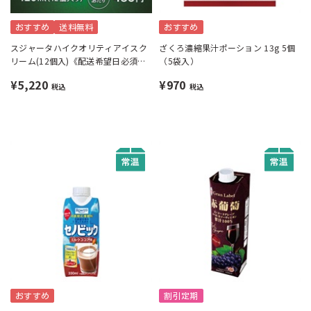
おすすめ
送料無料
おすすめ
スジャータハイクオリティアイスク
ざくろ濃縮果汁ポーション 13g 5個
リーム(12個入)《配送希望日必須※
（5袋入）
月曜不可》
¥5,220
¥970
税込
税込
おすすめ
割引定期