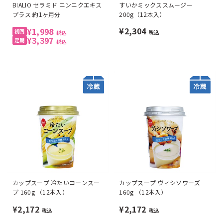
BIALIO セラミド ニンニクエキス
すいかミックススムージー
プラス 約1ヶ月分
200g（12本入）
¥2,304
¥1,998
税込
税込
¥3,397
税込
カップスープ 冷たいコーンスー
カップスープ ヴィシソワーズ
プ 160g （12本入）
160g （12本入）
¥2,172
¥2,172
税込
税込