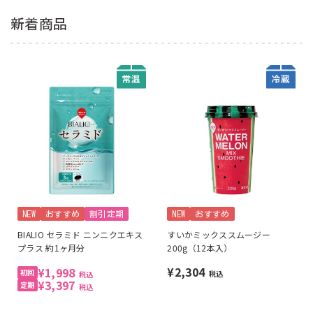
新着商品
NEW
おすすめ
割引定期
NEW
おすすめ
BIALIO セラミド ニンニクエキス
すいかミックススムージー
プラス 約1ヶ月分
200g（12本入）
¥2,304
¥1,998
税込
税込
¥3,397
税込