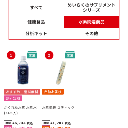
めいらくのサプリメント
すべて
シリーズ
健康食品
水素関連商品
分析キット
その他
1
2
おすすめ
送料無料
自動お届け
割引定期
かくれた水素 水素水
水素還元 スティック
(24本入)
¥6,744
¥1,287
税込
税込
¥5,736
¥1,287