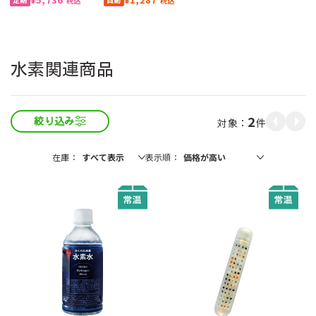
税込
税込
水素関連商品
2
件
絞り込み
在庫
表示順