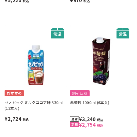
¥5,220
¥970
税込
税込
おすすめ
割引定期
セノビック ミルクココア味 330ml
赤葡萄 1000ml (6本入)
(12本入)
¥2,724
¥3,240
税込
税込
¥2,754
税込