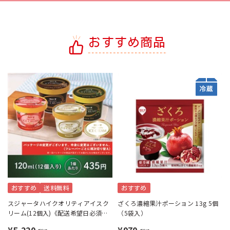
おすすめ商品
おすすめ
送料無料
おすすめ
スジャータハイクオリティアイスク
ざくろ濃縮果汁ポーション 13g 5個
リーム(12個入)《配送希望日必須※
（5袋入）
月曜不可》