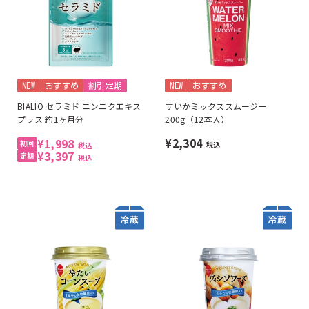
NEW
おすすめ
割引定期
NEW
おすすめ
BIALIO セラミド ニンニクエキス
すいかミックススムージー
プラス 約1ヶ月分
200g（12本入）
¥2,304
¥1,998
税込
税込
¥3,397
税込