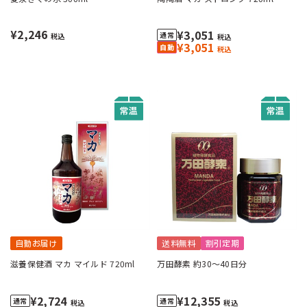
¥2,246
¥3,051
税込
税込
¥3,051
税込
自動お届け
送料無料
割引定期
滋養保健酒 マカ マイルド 720ml
万田酵素 約30～40日分
¥2,724
¥12,355
税込
税込