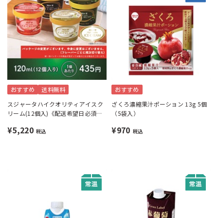
おすすめ
送料無料
おすすめ
スジャータハイクオリティアイスク
ざくろ濃縮果汁ポーション 13g 5個
リーム(12個入)《配送希望日必須※
（5袋入）
月曜不可》
¥5,220
¥970
税込
税込