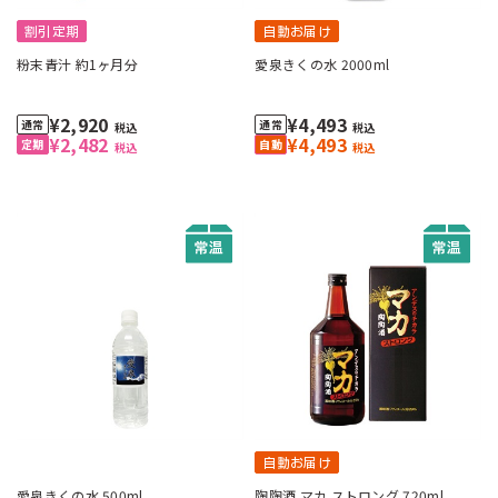
割引定期
自動お届け
粉末青汁 約1ヶ月分
愛泉きくの水 2000ml
¥2,920
¥4,493
税込
税込
¥2,482
¥4,493
税込
税込
自動お届け
愛泉きくの水 500ml
陶陶酒 マカ ストロング 720ml