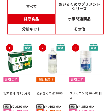
めいらくのサプリメント
すべて
シリーズ
健康食品
水素関連商品
分析キット
その他
1
2
3
割引定期
自動お届け
割引定期
粉末青汁 約1ヶ月分
愛泉きくの水 2000ml
ユリカロン 約20～83日
分
¥2,920
¥4,493
¥4,852
税込
税込
税込
¥2,482
¥4,493
¥4,125