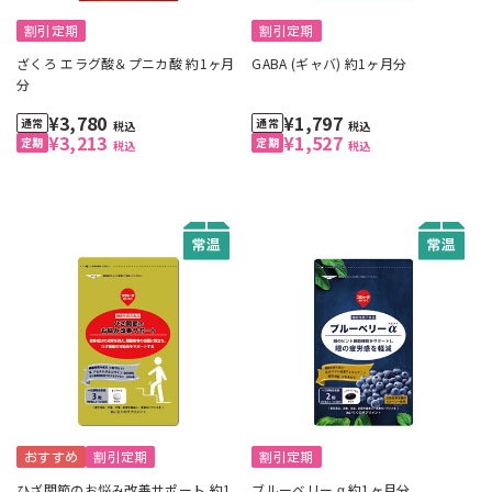
割引定期
割引定期
ざくろ エラグ酸＆プニカ酸 約1ヶ月
GABA (ギャバ) 約1ヶ月分
分
¥3,780
¥1,797
税込
税込
¥3,213
¥1,527
税込
税込
おすすめ
割引定期
割引定期
ひざ関節のお悩み改善サポート 約1
ブルーベリー α 約1ヶ月分