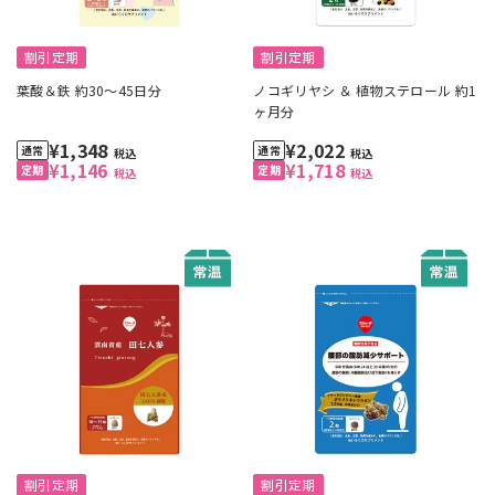
割引定期
割引定期
葉酸＆鉄 約30～45日分
ノコギリヤシ ＆ 植物ステロール 約1
ヶ月分
¥1,348
¥2,022
税込
税込
¥1,146
¥1,718
税込
税込
割引定期
割引定期