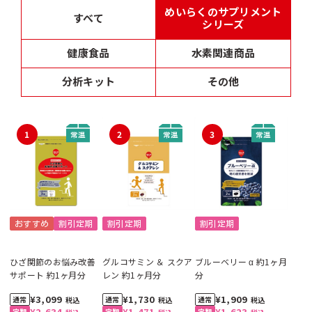
めいらくのサプリメント
すべて
シリーズ
健康食品
水素関連商品
分析キット
その他
1
2
3
おすすめ
割引定期
割引定期
割引定期
ひざ関節のお悩み改善
グルコサミン ＆ スクア
ブルーベリー α 約1ヶ月
サポート 約1ヶ月分
レン 約1ヶ月分
分
¥3,099
¥1,730
¥1,909
税込
税込
税込
¥2,634
¥1,471
¥1,623