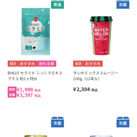
NEW
おすすめ
割引定期
NEW
おすすめ
BIALIO セラミド ニンニクエキス
すいかミックススムージー
プラス 約1ヶ月分
200g（12本入）
¥2,304
¥1,998
税込
税込
¥3,397
税込