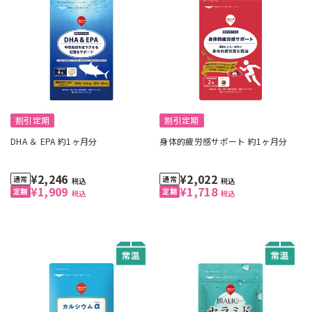
割引定期
割引定期
DHA ＆ EPA 約1ヶ月分
身体的疲労感サポート 約1ヶ月分
¥2,246
¥2,022
税込
税込
¥1,909
¥1,718
税込
税込