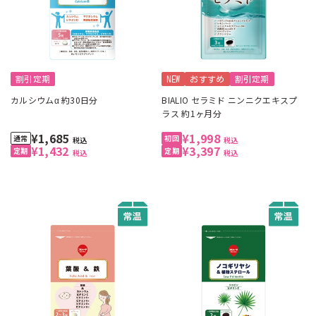
割引定期
NEW
おすすめ
割引定期
カルシウムα 約30日分
BIALIO セラミド ニンニクエキスプ
ラス 約1ヶ月分
¥1,685
¥1,998
税込
税込
¥1,432
¥3,397
税込
税込