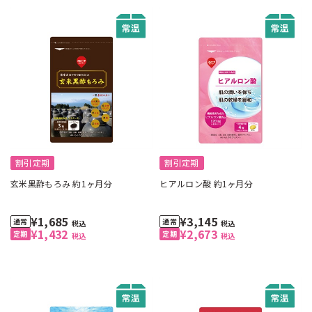
割引定期
割引定期
玄米黒酢もろみ 約1ヶ月分
ヒアルロン酸 約1ヶ月分
¥1,685
¥3,145
税込
税込
¥1,432
¥2,673
税込
税込