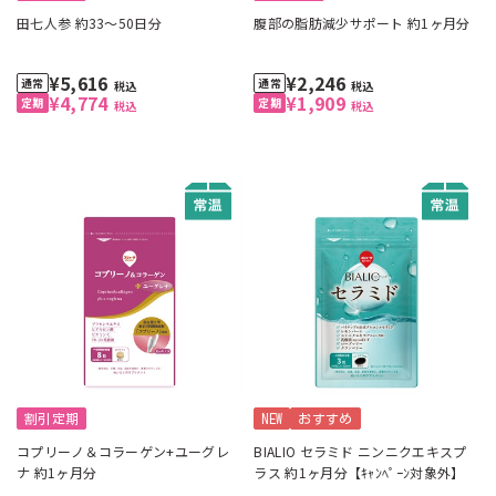
田七人参 約33～50日分
腹部の脂肪減少サポート 約1ヶ月分
¥5,616
¥2,246
税込
税込
¥4,774
¥1,909
税込
税込
割引定期
NEW
おすすめ
コプリーノ＆コラーゲン+ユーグレ
BIALIO セラミド ニンニクエキスプ
ナ 約1ヶ月分
ラス 約1ヶ月分【ｷｬﾝﾍﾟｰﾝ対象外】