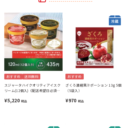
おすすめ
送料無料
おすすめ
スジャータハイクオリティアイスク
ざくろ濃縮果汁ポーション 13g 5個
リーム(12個入)《配送希望日必須※
（5袋入）
月曜不可》
¥5,220
¥970
税込
税込