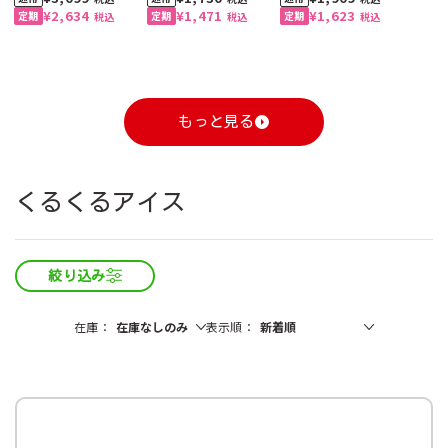
¥2,634
¥1,471
¥1,623
税込
税込
税込
もっと見る
1
1
1
1
1
1
2
2
2
2
2
2
3
3
3
3
3
3
くるくるアイス
絞り込み
自動お届け
割引定期
おすすめ
おすすめ
自動お届け
送料無料
割引定期
割引定期
おすすめ
送料無料
割引定期
割引定期
割引定期
自動お届け
送料無料
割引定期
工場直送便
在庫
表示順
ざくろ 100% 1000ml
コーンクリームポター
スジャータハイクオリ
ひざ関節のお悩み改善
ざくろ 100% 1000ml
スペシャルブレンド 8
スジャータハイクオリ
グルコサミン ＆ スクア
ざくろ エラグ酸＆プニ
有機野菜 100% 1000ml
スジャータハイクオリ
ブルーベリー α 約1ヶ月
(6本入)
ジュ 裏ごし 900g （6本
ティアイスクリーム(12
サポート 約1ヶ月分
(6本入)
ｇ5杯入 (20袋入・100
ティアイスクリーム (6
レン 約1ヶ月分
カ酸 約1ヶ月分
(6本入)
ティアイスクリーム(24
分
石見の潤水 2000ml (8
ホテルレストラン仕様
業務用コーン ドレッシ
コーン ドレッシング
ホテルレストラン仕様
【お試し2本セット】ざ
入）
個入)《配送希望日必須
杯分）
個入)《配送希望日必須
個入)《配送希望日必須
本入）
コーヒー 無糖 1000ml
ング 600ml (2本)
300ml (3本入)
コーヒー 甘さひかえめ
くろ 100% 1000ml
¥3,240
¥2,460
¥3,099
¥3,240
¥5,400
¥1,730
¥3,780
¥2,982
¥1,909
¥5,220
¥3,120
¥8,880
税込
税込
税込
税込
税込
税込
税込
税込
税込
税込
税込
税込
※月曜不可》
※月曜不可》
※月曜不可》
(6本入)
1000ml (6本入)
¥3,240
¥2,094
¥2,634
¥3,240
¥4,600
¥1,471
¥3,213
¥2,982
¥1,623
¥2,280
税込
税込
税込
税込
税込
税込
税込
税込
税込
税込
¥1,944
¥1,944
¥1,388
¥1,134
¥1,080
税込
税込
税込
税込
税込
¥1,936
税込
¥1,944
¥1,944
税込
税込