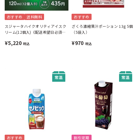
おすすめ
送料無料
おすすめ
スジャータハイクオリティアイスク
ざくろ濃縮果汁ポーション 13g 5個
リーム(12個入)《配送希望日必須※
（5袋入）
月曜不可》
¥5,220
¥970
税込
税込
おすすめ
割引定期