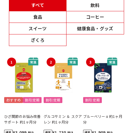
すべて
飲料
食品
コーヒー
スイーツ
健康食品・グッズ
ざくろ
1
2
3
おすすめ
割引定期
割引定期
割引定期
ひざ関節のお悩み改善
グルコサミン ＆ スクア
ブルーベリー α 約1ヶ月
サポート 約1ヶ月分
レン 約1ヶ月分
分
¥3,099
¥1,730
¥1,909
税込
税込
税込