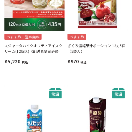
おすすめ
送料無料
おすすめ
スジャータハイクオリティアイスク
ざくろ濃縮果汁ポーション 13g 5個
リーム(12個入)《配送希望日必須※
（5袋入）
月曜不可》
¥5,220
¥970
税込
税込