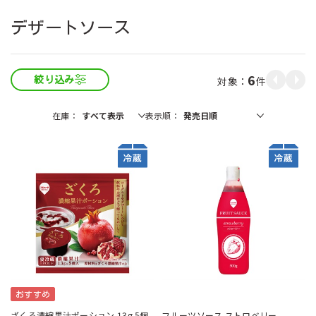
デザートソース
6
件
絞り込み
在庫
表示順
おすすめ
ざくろ濃縮果汁ポーション 13g 5個
フルーツソース ストロベリー