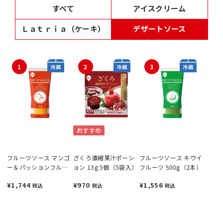
すべて
アイスクリーム
Ｌａｔｒｉａ（ケーキ）
デザートソース
1
2
3
おすすめ
フルーツソース マンゴ
ざくろ濃縮果汁ポーシ
フルーツソース キウイ
ー＆パッションフルー
ョン 13g 5個（5袋入）
フルーツ 500g（2本）
ツ 500g（2本）
¥1,744
¥970
¥1,556
税込
税込
税込