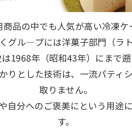
用商品の中でも人気が高い冷凍ケ
くグル―プには洋菓子部門（ラ
は1968年（昭和43年）にまで
かりとした技術は、一流パティ
取りません。
や自分へのご褒美にという用途
す。