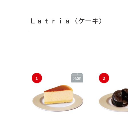
Ｌａｔｒｉａ（ケーキ）
1
2