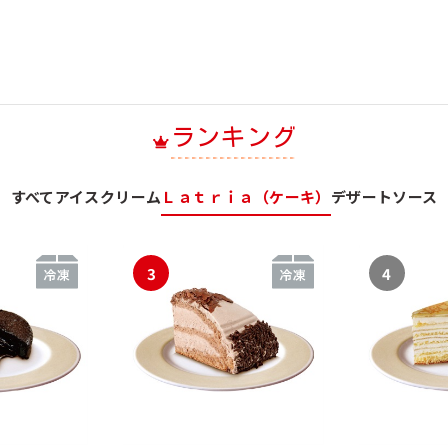
ランキング
すべて
アイスクリーム
Ｌａｔｒｉａ（ケーキ）
デザートソース
3
4