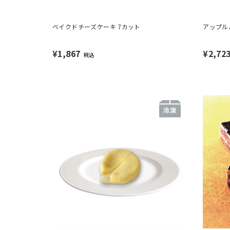
ベイクドチーズケーキ 7カット
アップル
¥1,867
¥2,72
税込