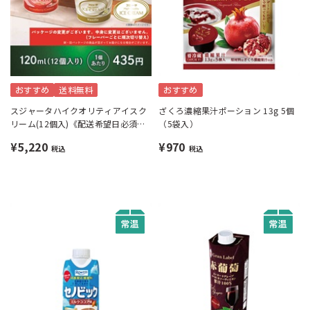
おすすめ
送料無料
おすすめ
スジャータハイクオリティアイスク
ざくろ濃縮果汁ポーション 13g 5個
リーム(12個入)《配送希望日必須※
（5袋入）
月曜不可》
¥5,220
¥970
税込
税込