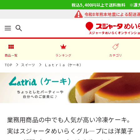
税込5,400円以上で送料無料 ※遠
令和8年熊本地震による配送
スジャータめいらくオンラインシ
商品一覧
ランキング
カテゴリ
TOP
スイーツ
Ｌａｔｒｉａ（ケーキ）
業務用商品の中でも人気が高い冷凍ケーキ。
実はスジャータめいらくグル―プには洋菓子