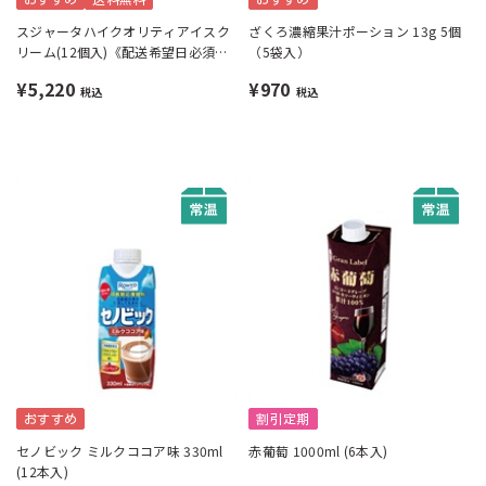
スジャータハイクオリティアイスク
ざくろ濃縮果汁ポーション 13g 5個
リーム(12個入)《配送希望日必須※
（5袋入）
月曜不可》
¥5,220
¥970
税込
税込
おすすめ
割引定期
セノビック ミルクココア味 330ml
赤葡萄 1000ml (6本入)
(12本入)