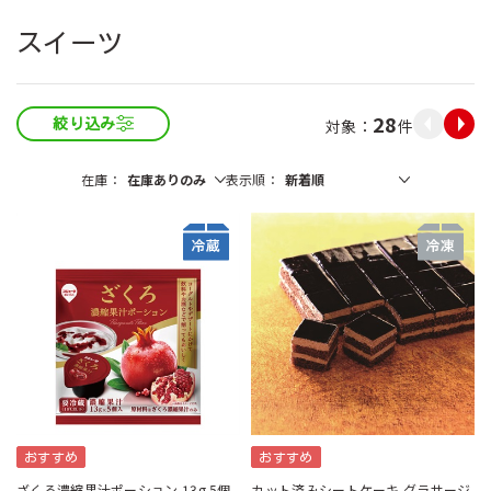
スイーツ
28
件
絞り込み
在庫
表示順
おすすめ
おすすめ
ざくろ濃縮果汁ポーション 13g 5個
カット済みシートケーキ グラサージ