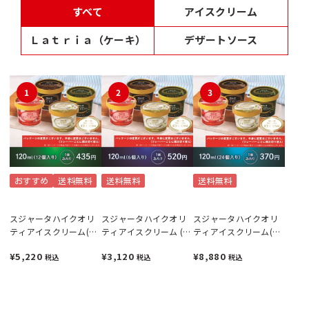
すべて
アイスクリーム
Ｌａｔｒｉａ（ケーキ）
デザートソース
1
2
3
おすすめ
送料無料
送料無料
送料無料
スジャータハイクオリ
スジャータハイクオリ
スジャータハイクオリ
ティアイスクリーム(12
ティアイスクリーム (6
ティアイスクリーム(24
個入)《配送希望日必須
個入)《配送希望日必須
個入)《配送希望日必須
¥5,220
¥3,120
¥8,880
税込
税込
税込
※月曜不可》
※月曜不可》
※月曜不可》