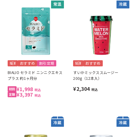
NEW
おすすめ
割引定期
NEW
おすすめ
BIALIO セラミド ニンニクエキス
すいかミックススムージー
プラス 約1ヶ月分
200g（12本入）
¥2,304
¥1,998
税込
税込
¥3,397
税込