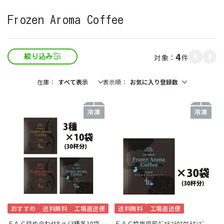
Frozen Aroma Coffee
4
件
絞り込み
在庫
表示順
おすすめ
送料無料
工場直送便
送料無料
工場直送便
ＦＡＣ詰め合わせ8ｇ (3種各10袋
ＦＡＣ竹炭焙煎ｸﾞｱﾃﾏﾗｳｴｳｴﾃﾅﾝｺﾞ