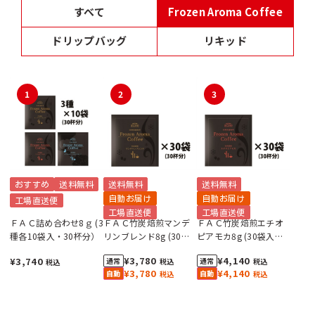
すべて
Frozen Aroma Coffee
ドリップバッグ
リキッド
1
2
3
おすすめ
送料無料
送料無料
送料無料
自動お届け
自動お届け
工場直送便
工場直送便
工場直送便
ＦＡＣ詰め合わせ8ｇ (3
ＦＡＣ竹炭焙煎マンデ
ＦＡＣ竹炭焙煎エチオ
種各10袋入・30杯分）
リンブレンド8g (30袋
ピアモカ8g (30袋入・
入・30杯分）
30杯分）
¥3,780
¥4,140
¥3,740
税込
税込
税込
¥3,780
¥4,140
税込
税込