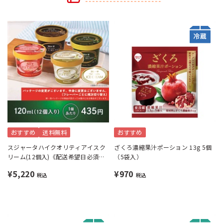
おすすめ
送料無料
おすすめ
スジャータハイクオリティアイスク
ざくろ濃縮果汁ポーション 13g 5個
リーム(12個入)《配送希望日必須※
（5袋入）
月曜不可》
¥5,220
¥970
税込
税込