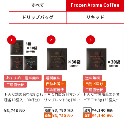
すべて
Frozen Aroma Coffee
ドリップバッグ
リキッド
1
2
3
おすすめ
送料無料
送料無料
送料無料
自動お届け
自動お届け
工場直送便
工場直送便
工場直送便
ＦＡＣ詰め合わせ8ｇ (3
ＦＡＣ竹炭焙煎マンデ
ＦＡＣ竹炭焙煎エチオ
種各10袋入・30杯分）
リンブレンド8g (30袋
ピアモカ8g (30袋入・
入・30杯分）
30杯分）
¥3,780
¥4,140
¥3,740
税込
税込
税込
¥3,780
¥4,140
税込
税込