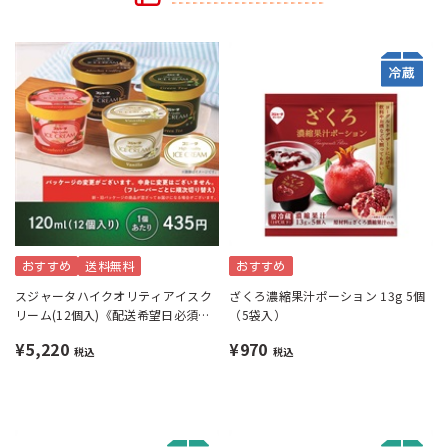
おすすめ
送料無料
おすすめ
スジャータハイクオリティアイスク
ざくろ濃縮果汁ポーション 13g 5個
リーム(12個入)《配送希望日必須※
（5袋入）
月曜不可》
¥5,220
¥970
税込
税込