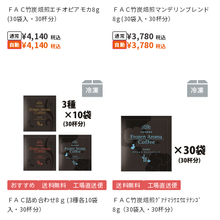
ＦＡＣ竹炭焙煎エチオピアモカ8g
ＦＡＣ竹炭焙煎マンデリンブレンド
(30袋入・30杯分）
8g (30袋入・30杯分）
¥4,140
¥3,780
税込
税込
¥4,140
¥3,780
税込
税込
おすすめ
送料無料
工場直送便
送料無料
工場直送便
ＦＡＣ詰め合わせ8ｇ (3種各10袋
ＦＡＣ竹炭焙煎ｸﾞｱﾃﾏﾗｳｴｳｴﾃﾅﾝｺﾞ
入・30杯分）
8g（30袋入・30杯分）