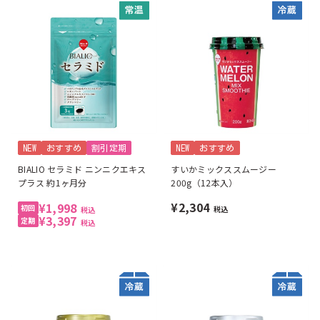
NEW
おすすめ
割引定期
NEW
おすすめ
BIALIO セラミド ニンニクエキス
すいかミックススムージー
プラス 約1ヶ月分
200g（12本入）
¥2,304
¥1,998
税込
税込
¥3,397
税込