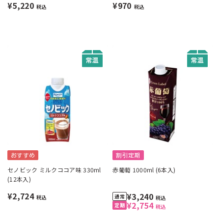
¥5,220
¥970
税込
税込
おすすめ
割引定期
セノビック ミルクココア味 330ml
赤葡萄 1000ml (6本入)
(12本入)
¥2,724
¥3,240
税込
税込
¥2,754
税込