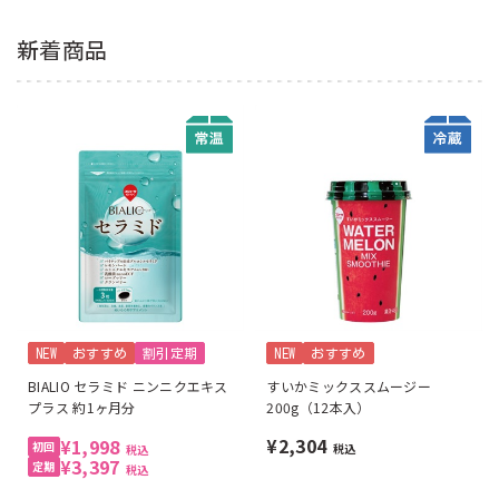
新着商品
NEW
おすすめ
割引定期
NEW
おすすめ
BIALIO セラミド ニンニクエキス
すいかミックススムージー
プラス 約1ヶ月分
200g（12本入）
¥2,304
¥1,998
税込
税込
¥3,397
税込