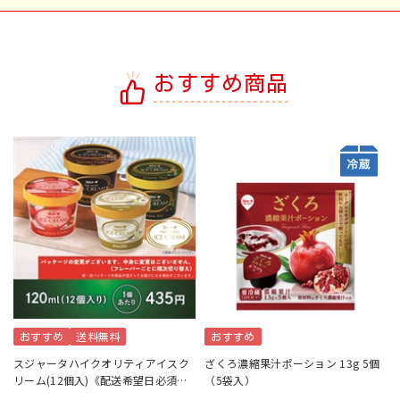
おすすめ商品
おすすめ
送料無料
おすすめ
スジャータハイクオリティアイスク
ざくろ濃縮果汁ポーション 13g 5個
リーム(12個入)《配送希望日必須※
（5袋入）
月曜不可》