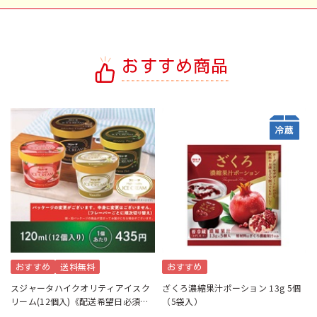
おすすめ商品
おすすめ
送料無料
おすすめ
スジャータハイクオリティアイスク
ざくろ濃縮果汁ポーション 13g 5個
リーム(12個入)《配送希望日必須※
（5袋入）
月曜不可》