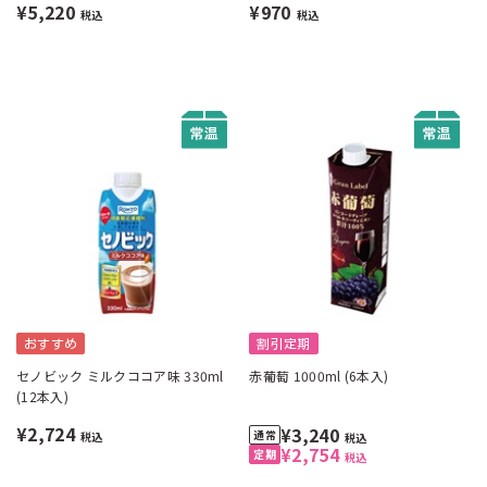
¥5,220
¥970
税込
税込
おすすめ
割引定期
セノビック ミルクココア味 330ml
赤葡萄 1000ml (6本入)
(12本入)
¥2,724
¥3,240
税込
税込
¥2,754
税込