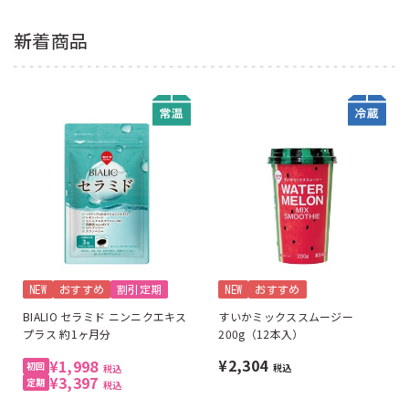
新着商品
NEW
おすすめ
割引定期
NEW
おすすめ
BIALIO セラミド ニンニクエキス
すいかミックススムージー
プラス 約1ヶ月分
200g（12本入）
¥2,304
¥1,998
税込
税込
¥3,397
税込