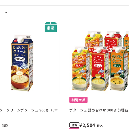
割引定期
タークリームポタージュ 900g （6本
ポタージュ 詰め合わせ 900ｇ (3種各
2
¥2,504
税込
税込