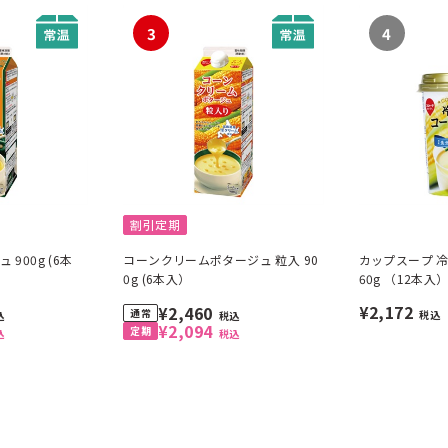
3
4
割引定期
0g (6本
コーンクリームポタージュ 粒入 90
カップスープ 冷
0g (6本入）
60g （12本入
¥2,172
¥2,460
税込
込
税込
¥2,094
込
税込