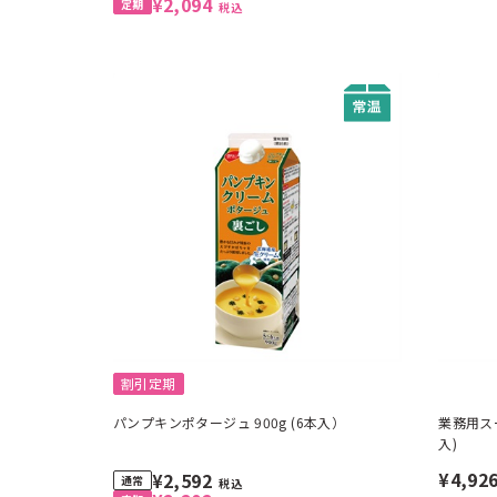
¥2,094
税込
割引定期
パンプキンポタージュ 900g (6本入）
業務用スー
入)
¥4,92
¥2,592
税込