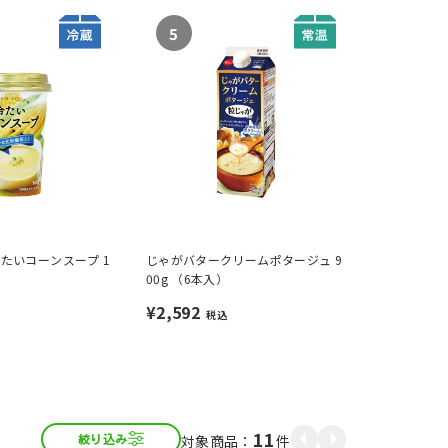
5
たいコーンスープ 1
じゃがバタークリームポタージュ 9
）
00g （6本入）
¥2,592
税込
11
件
絞り込み