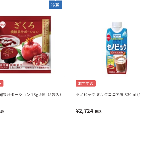
め
おすすめ
縮果汁ポーション 13g 5個（5袋入）
セノビック ミルクココア味 330ml (1
¥2,724
税込
税込