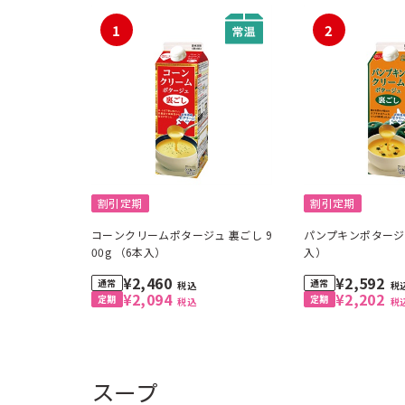
1
2
割引定期
割引定期
コーンクリームポタージュ 裏ごし 9
パンプキンポタージュ 90
00g （6本入）
入）
¥2,460
¥2,592
税込
税
¥2,094
¥2,202
税込
税
スープ