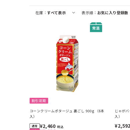
在庫
すべて表示
表示順
お気に入り登録数
割引定期
コーンクリームポタージュ 裏ごし 900g （6本
じゃがバ
入）
入）
¥2,59
¥2,460
税込