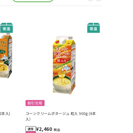
割引定期
2本入)
コーンクリームポタージュ 粒入 900g (6本
入）
¥2,460
税込