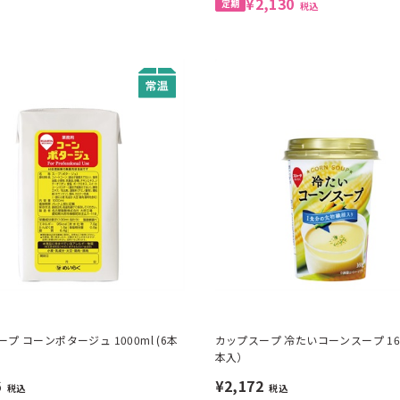
¥2,130
税込
プ コーンポタージュ 1000ml (6本
カップスープ 冷たいコーンスープ 160
本入）
6
¥2,172
税込
税込