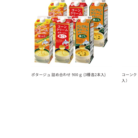
ポタージュ 詰め合わせ 900ｇ (3種各2本入)
コーンクリ
入）