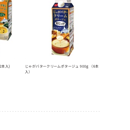
2本入)
じゃがバタークリームポタージュ 900g （6本
入）