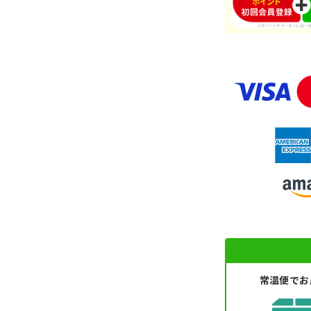
常温便で
お