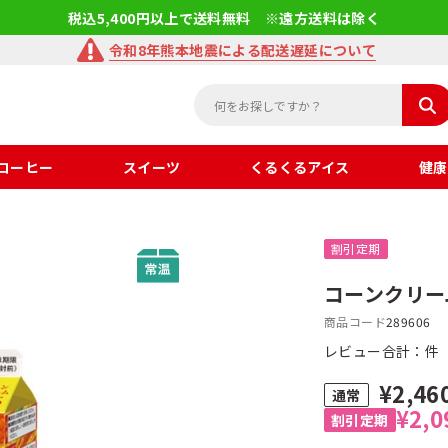
税込5,400円以上で送料無料 ※遠方送料は除く
令和8年熊本地震による配送遅延について
コーヒー
スイーツ
くるくるアイス
健康
割引定期
コーンクリーム
商品コード
289606
レビュー合計：
件
¥2,46
¥2,0