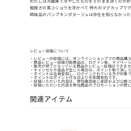
わたしは冷蔵庫で冷やしたものをそのまま頂くのが好
粗挽きの黒コショウを浮かべて 特大のマグカップで
姉妹品のパンプキンポタージュは存在を知らなかった
レビュー投稿について
・レビューの投稿には、オンラインショップでの商品購
・商品レビュー投稿可能商品は、ログイン後、マイペー
・販売が終了となっている商品のレビュー投稿はできま
・キャンセルや返品が生じた場合は、ポイント取り消し
・ポイントは会員登録し、ログインされている方が対象
・ポイントはポイント付与日より半年間有効です。
・投稿いただいた内容は、弊社確認後に承認および公開
・投稿いただいた内容を弊社商品のプロモーションの際
関連アイテム