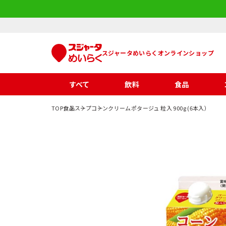
スジャータめいらくオンラインショップ
すべて
飲料
食品
TOP
食品
スープ
コーンクリームポタージュ 粒入 900g (6本入）