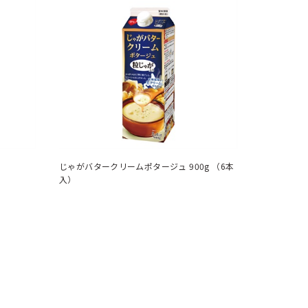
）
じゃがバタークリームポタージュ 900g （6本
入）