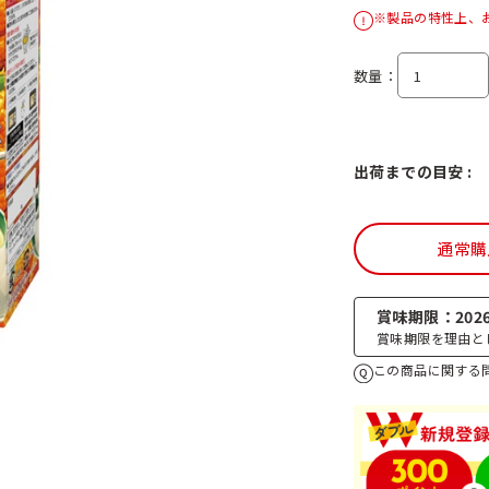
※製品の特性上、
数量
出荷までの目安 :
通常購
賞味期限
2026
賞味期限を理由と
この商品に関する