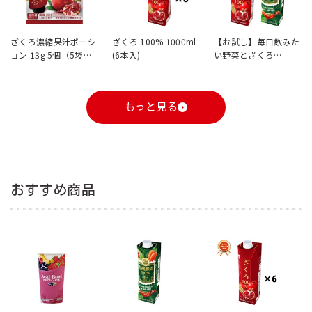
ざくろ濃縮果汁ポーシ
ざくろ 100% 1000ml
【お試し】毎日飲みた
ョン 13g 5個（5袋
(6本入)
い野菜とざくろ
入）
1000ml（各1本入）
もっと見る
おすすめ商品