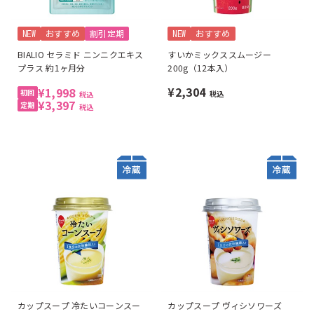
NEW
おすすめ
割引定期
NEW
おすすめ
BIALIO セラミド ニンニクエキス
すいかミックススムージー
プラス 約1ヶ月分
200g（12本入）
¥2,304
¥1,998
税込
税込
¥3,397
税込
カップスープ 冷たいコーンスー
カップスープ ヴィシソワーズ