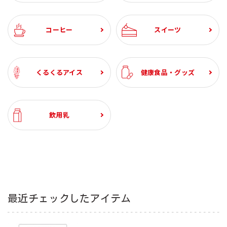
(6本入)
1000ml (6本入)
¥3,240
¥2,094
¥2,634
¥3,240
¥4,600
¥1,471
¥3,213
¥2,982
¥2,202
¥1,623
¥2,280
税込
税込
税込
税込
税込
税込
税込
税込
税込
税込
税込
¥1,944
¥1,944
¥1,388
¥1,080
税込
税込
税込
税込
¥1,936
税込
¥1,944
¥1,944
税込
税込
コーヒー
スイーツ
くるくるアイス
健康食品・グッズ
飲用乳
最近チェックしたアイテム