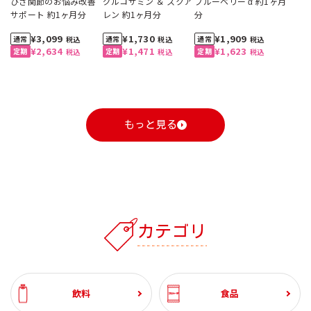
ひざ関節のお悩み改善
グルコサミン ＆ スクア
ブルーベリー α 約1ヶ月
サポート 約1ヶ月分
レン 約1ヶ月分
分
¥3,099
¥1,730
¥1,909
税込
税込
税込
¥2,634
¥1,471
¥1,623
税込
税込
税込
もっと見る
1
1
1
1
1
1
2
2
2
2
2
2
3
3
3
3
3
3
カテゴリ
自動お届け
割引定期
おすすめ
おすすめ
自動お届け
送料無料
割引定期
割引定期
おすすめ
送料無料
割引定期
割引定期
割引定期
自動お届け
割引定期
送料無料
割引定期
工場直送便
ざくろ 100% 1000ml
コーンクリームポター
スジャータハイクオリ
ひざ関節のお悩み改善
ざくろ 100% 1000ml
スペシャルブレンド 8
スジャータハイクオリ
グルコサミン ＆ スクア
ざくろ エラグ酸＆プニ
有機野菜 100%
パンプキンポタージュ
スジャータハイクオリ
ブルーベリー α 約1ヶ月
(6本入)
ジュ 裏ごし 900g （6本
ティアイスクリーム(12
サポート 約1ヶ月分
(6本入)
ｇ5杯入 (20袋入・100
ティアイスクリーム (6
レン 約1ヶ月分
カ酸 約1ヶ月分
1000ml (6本入)
ティアイスクリーム(24
分
900g (6本入）
石見の潤水 2000ml (8
ホテルレストラン仕様
業務用コーン ドレッシ
ホテルレストラン仕様
【お試し2本セット】ざ
飲料
食品
入）
個入)《配送希望日必須
杯分）
個入)《配送希望日必須
個入)《配送希望日必須
本入）
コーヒー 無糖 1000ml
ング 600ml (2本)
コーヒー 甘さひかえめ
くろ 100% 1000ml
¥3,240
¥2,460
¥3,099
¥3,240
¥5,400
¥1,730
¥3,780
¥2,982
¥2,592
¥1,909
¥5,220
¥3,120
¥8,880
税込
税込
税込
税込
税込
税込
税込
税込
税込
税込
税込
税込
税込
※月曜不可》
※月曜不可》
※月曜不可》