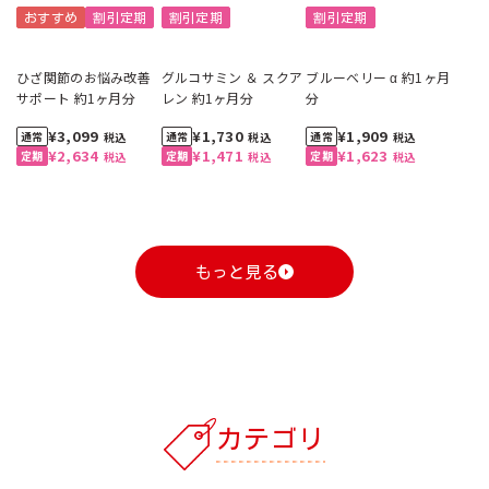
おすすめ
割引定期
割引定期
割引定期
ひざ関節のお悩み改善
グルコサミン ＆ スクア
ブルーベリー α 約1ヶ月
サポート 約1ヶ月分
レン 約1ヶ月分
分
¥3,099
¥1,730
¥1,909
税込
税込
税込
¥2,634
¥1,471
¥1,623
税込
税込
税込
もっと見る
1
1
1
1
1
1
2
2
2
2
2
2
3
3
3
3
3
3
カテゴリ
自動お届け
割引定期
おすすめ
おすすめ
自動お届け
送料無料
割引定期
割引定期
おすすめ
送料無料
割引定期
割引定期
割引定期
自動お届け
送料無料
割引定期
工場直送便