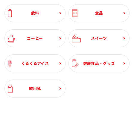
ざくろ 100% 1000ml
コーンクリームポター
スジャータハイクオリ
ひざ関節のお悩み改善
ざくろ 100% 1000ml
スペシャルブレンド 8
スジャータハイクオリ
グルコサミン ＆ スクア
ざくろ エラグ酸＆プニ
有機野菜 100%
スジャータハイクオリ
ブルーベリー α 約1ヶ月
(6本入)
ジュ 裏ごし 900g （6本
ティアイスクリーム(12
サポート 約1ヶ月分
(6本入)
ｇ5杯入 (20袋入・100
ティアイスクリーム (6
レン 約1ヶ月分
カ酸 約1ヶ月分
1000ml (6本入)
ティアイスクリーム(24
分
石見の潤水 2000ml (8
ホテルレストラン仕様
業務用コーン ドレッシ
コーン ドレッシング
ホテルレストラン仕様
【お試し2本セット】ざ
飲料
食品
入）
個入)《配送希望日必須
杯分）
個入)《配送希望日必須
個入)《配送希望日必須
本入）
コーヒー 無糖 1000ml
ング 600ml (2本)
300ml (3本入)
コーヒー 甘さひかえめ
くろ 100% 1000ml
¥3,240
¥2,460
¥3,099
¥3,240
¥5,400
¥1,730
¥3,780
¥2,982
¥1,909
¥5,220
¥3,120
¥8,880
税込
税込
税込
税込
税込
税込
税込
税込
税込
税込
税込
税込
※月曜不可》
※月曜不可》
※月曜不可》
(6本入)
1000ml (6本入)
¥3,240
¥2,094
¥2,634
¥3,240
¥4,600
¥1,471
¥3,213
¥2,982
¥1,623
¥2,280
税込
税込
税込
税込
税込
税込
税込
税込
税込
税込
¥1,944
¥1,944
¥1,388
¥1,134
¥1,080
税込
税込
税込
税込
税込
¥1,936
税込
¥1,944
¥1,944
税込
税込
コーヒー
スイーツ
くるくるアイス
健康食品・グッズ
飲用乳