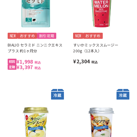
NEW
おすすめ
割引定期
NEW
おすすめ
BIALIO セラミド ニンニクエキス
すいかミックススムージー
プラス 約1ヶ月分
200g（12本入）
¥2,304
¥1,998
税込
税込
¥3,397
税込