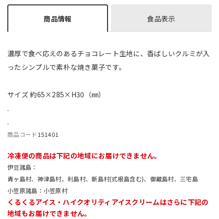
商品情報
食品表示
濃厚で食べ応えのあるチョコレート生地に、香ばしいクルミが入
ったシンプルで素朴な焼き菓子です。
サイズ 約65×285×H30（㎜）
.
.
商品コード
151401
冷凍便の商品は下記の地域にお届けできません。
伊豆諸島
青ヶ島村、神津島村、利島村、新島村(式根島含む)、御蔵島村、三宅島
小笠原諸島
小笠原村
くるくるアイス・ハイクオリティアイスクリームはさらに下記の
地域もお届けできません。