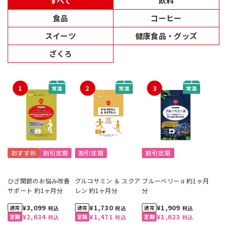
すべて
飲料
食品
コーヒー
スイーツ
健康食品・グッズ
ざくろ
1
2
3
おすすめ
割引定期
割引定期
割引定期
ひざ関節のお悩み改善
グルコサミン ＆ スクア
ブルーベリー α 約1ヶ月
サポート 約1ヶ月分
レン 約1ヶ月分
分
¥3,099
¥1,730
¥1,909
税込
税込
税込
¥2,634
¥1,471
¥1,623
税込
税込
税込