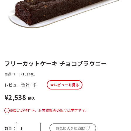
フリーカットケーキ チョコブラウニー
商品コード
151401
レビュー合計：
件
★レビューを見る
¥2,538
税込
※製品の特性上、お客様都合の返品は不可です。
数量
お気に入りに追加