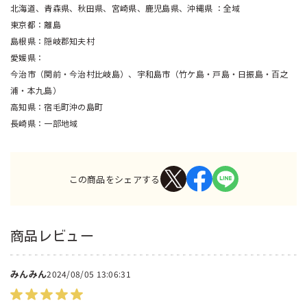
北海道、青森県、秋田県、宮崎県、鹿児島県、沖縄県
全域
東京都
離島
島根県
隠岐郡知夫村
愛媛県
今治市（関前・今治村比岐島）、宇和島市（竹ケ島・戸島・日振島・百之
浦・本九島）
高知県
宿毛町沖の島町
長崎県
一部地域
この商品をシェアする
商品レビュー
みんみん
2024/08/05 13:06:31