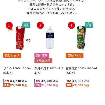
ポリフェノールやエラグ酸を手軽に摂ることができ、
美容と健康を気遣う方におすすめ。
トルコ産完熟ざくろを種ごと搾った、
濃厚で贅沢な一杯をお楽しみください。
1
2
3
自動お届け
割引定期
自動お届け
工場直送便
ざくろ 100% 1000ml
石見の潤水 2000ml (8
有機野菜 100% 1000ml
(6本入)
本入）
(6本入)
¥3,240
¥2,280
¥2,982
税込
税込
税込
¥3,240
¥1,936
¥2,982
税込
税込
税込