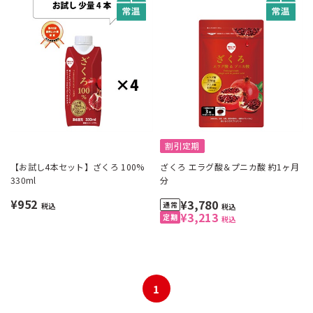
割引定期
【お試し4本セット】ざくろ 100%
ざくろ エラグ酸＆プニカ酸 約1ヶ月
330ml
分
¥952
¥3,780
税込
税込
¥3,213
税込
1