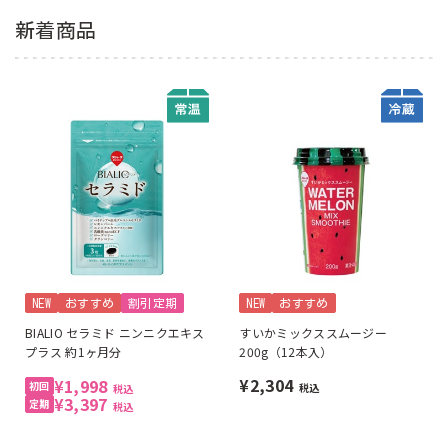
新着商品
NEW
おすすめ
割引定期
NEW
おすすめ
BIALIO セラミド ニンニクエキス
すいかミックススムージー
プラス 約1ヶ月分
200g（12本入）
¥2,304
¥1,998
税込
税込
¥3,397
税込