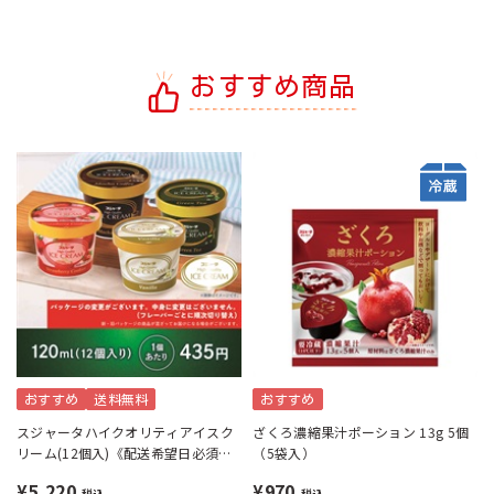
おすすめ商品
おすすめ
送料無料
おすすめ
スジャータハイクオリティアイスク
ざくろ濃縮果汁ポーション 13g 5個
リーム(12個入)《配送希望日必須※
（5袋入）
月曜不可》
¥5,220
¥970
税込
税込