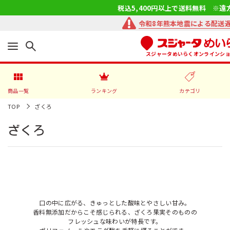
税込5,400円以上で送料無料 ※遠
令和8年熊本地震による配送
スジャータめいらくオンラインシ
商品一覧
ランキング
カテゴリ
TOP
ざくろ
ざくろ
口の中に広がる、きゅっとした酸味とやさしい甘み。
香料無添加だからこそ感じられる、ざくろ果実そのものの
フレッシュな味わいが特長です。