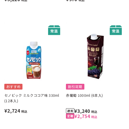
おすすめ
割引定期
セノビック ミルクココア味 330ml
赤葡萄 1000ml (6本入)
(12本入)
¥2,724
¥3,240
税込
税込
¥2,754
税込