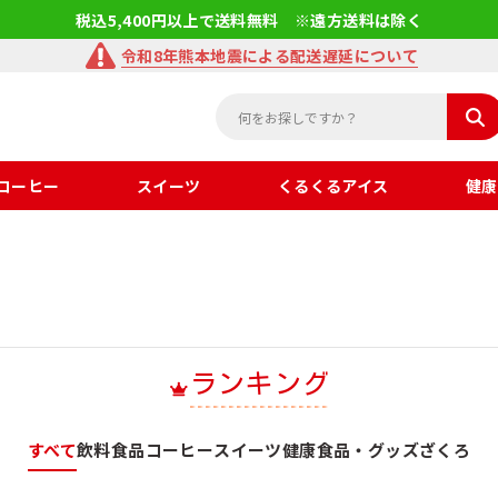
税込5,400円以上で送料無料 ※遠方送料は除く
令和8年熊本地震による配送遅延について
コーヒー
スイーツ
くるくるアイス
健康
ランキング
すべて
飲料
食品
コーヒー
スイーツ
健康食品・グッズ
ざくろ