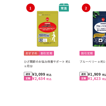
1
2
おすすめ
割引定期
割引定期
ひざ関節のお悩み改善サポート 約1
ブルーベリー α 約
ヶ月分
¥3,099
¥1,909
税込
税
¥2,634
¥1,623
税込
税