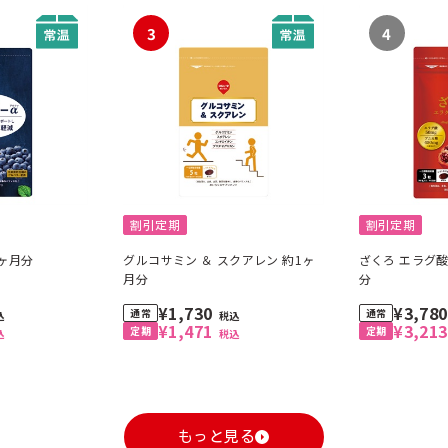
3
4
割引定期
割引定期
1ヶ月分
グルコサミン ＆ スクアレン 約1ヶ
ざくろ エラグ酸
月分
分
¥1,730
¥3,78
込
税込
¥1,471
¥3,21
込
税込
もっと見る