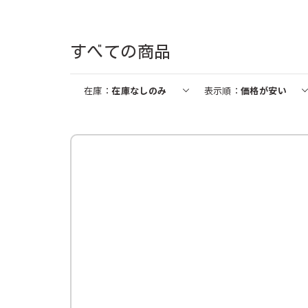
1
1
1
1
1
1
2
2
2
2
2
2
すべての商品
在庫
在庫なしのみ
表示順
価格が安い
自動お届け
割引定期
おすすめ
おすすめ
自動お届け
送料無料
割引定期
割引定期
おすすめ
送料無料
割引定期
割引定期
工場直
割引定
ホテルレストラン仕様コーヒー 無
業務用コーン ドレッシ
糖 1000ml (6本入)
(2本)
ざくろ 100% 1000ml (6本入)
コーンクリームポタージュ 裏ごし 9
スジャータハイクオリティアイスク
ひざ関節のお悩み改善サポート 約1
ざくろ 100% 1000ml (6本入)
石見の潤水 2000ml
スペシャルブレンド 8
スジャータハイクオ
ブルーベリー α 約
ざくろ エラグ酸＆プ
¥1,388
00g （6本入）
リーム(12個入)《配送希望日必須※
ヶ月分
袋入・100杯分）
リーム (6個入)《
分
¥1,944
税込
税込
¥1,944
月曜不可》
月曜不可》
税込
¥5,220
¥3,120
¥3,240
¥2,460
¥3,099
¥3,240
¥2,280
¥5,400
¥1,909
¥3,780
税込
税込
税込
税込
税込
税込
税
税
税
税
¥3,240
¥2,094
¥2,634
¥3,240
¥1,936
¥4,600
¥1,623
¥3,213
税込
税込
税込
税込
税
税
税
税