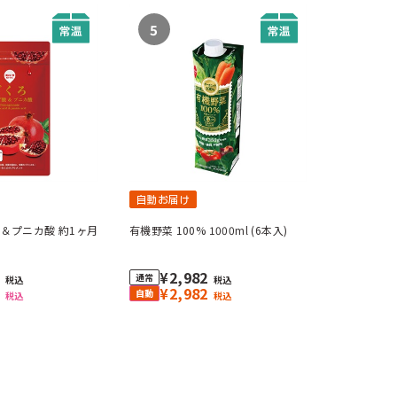
5
自動お届け
＆プニカ酸 約1ヶ月
有機野菜 100% 1000ml (6本入)
0
¥2,982
税込
税込
3
¥2,982
税込
税込