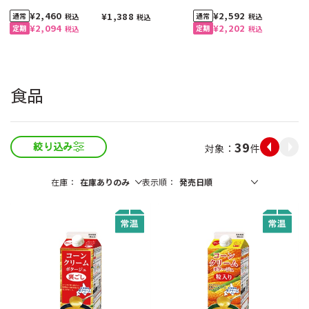
入）
¥2,460
¥2,592
¥1,388
税込
税込
税込
¥2,094
¥2,202
税込
税込
食品
39
件
絞り込み
在庫
表示順