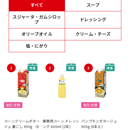
すべて
スープ
スジャータ・ガムシロッ
ドレッシング
プ
オリーブオイル
クリーム・チーズ
塩・にがり
1
2
3
割引定期
割引定期
コーンクリームポター
業務用コーン ドレッシ
パンプキンポタージュ
ジュ 裏ごし 900g （6本
ング 600ml (2本)
900g (6本入）