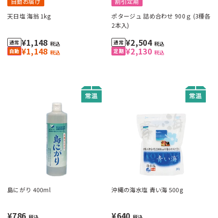
自動お届け
割引定期
天日塩 海翁 1kg
ポタージュ 詰め合わせ 900ｇ (3種各
2本入)
¥1,148
¥2,504
税込
税込
¥1,148
¥2,130
税込
税込
島にがり 400ml
沖縄の海水塩 青い海 500g
¥786
¥640
税込
税込