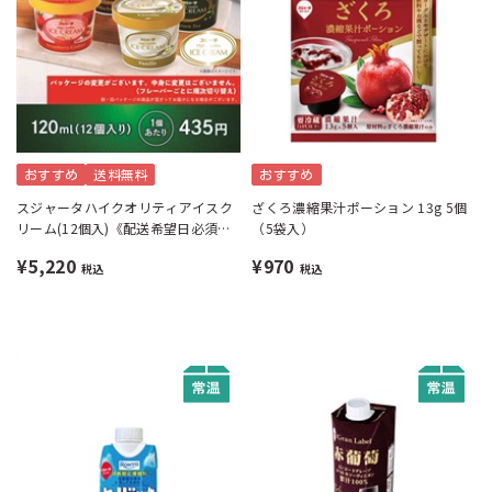
おすすめ
送料無料
おすすめ
スジャータハイクオリティアイスク
ざくろ濃縮果汁ポーション 13g 5個
リーム(12個入)《配送希望日必須※
（5袋入）
月曜不可》
¥5,220
¥970
税込
税込