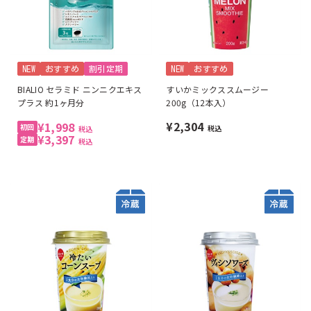
NEW
おすすめ
割引定期
NEW
おすすめ
BIALIO セラミド ニンニクエキス
すいかミックススムージー
プラス 約1ヶ月分
200g（12本入）
¥2,304
¥1,998
税込
税込
¥3,397
税込