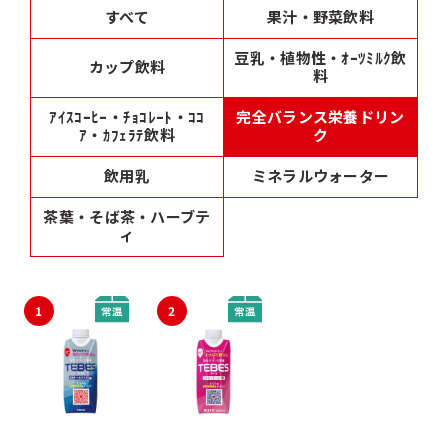
すべて
果汁・野菜飲料
豆乳・植物性・ｵｰﾂﾐﾙｸ飲
カップ飲料
料
ｱｲｽｺｰﾋｰ・ﾁｮｺﾚｰﾄ・ｺｺ
完全バランス栄養ドリン
ｱ・ｶﾌｪﾗﾃ飲料
ク
飲用乳
ミネラルウォーター
茶葉・そば茶・ハーブテ
ィ
1
2