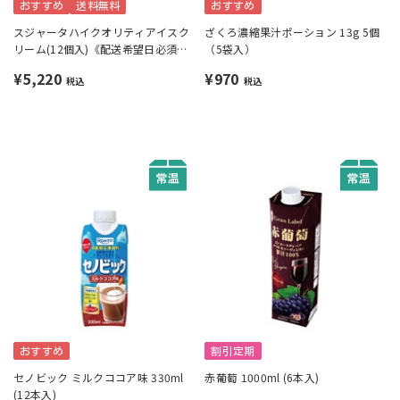
おすすめ
送料無料
おすすめ
スジャータハイクオリティアイスク
ざくろ濃縮果汁ポーション 13g 5個
リーム(12個入)《配送希望日必須※
（5袋入）
月曜不可》
¥5,220
¥970
税込
税込
おすすめ
割引定期
セノビック ミルクココア味 330ml
赤葡萄 1000ml (6本入)
(12本入)