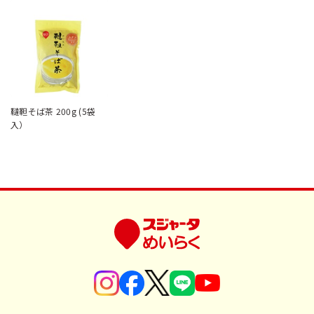
韃靼そば茶 200g (5袋
入）