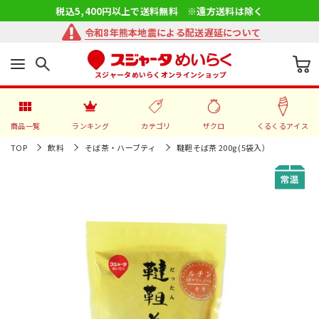
税込5,400円以上で送料無料 ※遠方送料は除く
令和8年熊本地震による配送遅延について
スジャータめいらくオンラインショップ
商品一覧
ランキング
カテゴリ
ザクロ
くるくるアイス
TOP
飲料
そば茶・ハーブティ
韃靼そば茶 200g (5袋入）