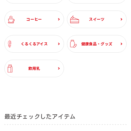
¥5,220
¥3,120
¥8,880
税込
税込
税込
税込
税込
税込
税込
税込
税込
税込
税込
税込
※月曜不可》
※月曜不可》
※月曜不可》
(6本入)
1000ml (6本入)
¥3,240
¥2,094
¥2,634
¥3,240
¥4,600
¥1,471
¥3,213
¥2,982
¥1,623
¥2,280
税込
税込
税込
税込
税込
税込
税込
税込
税込
税込
¥1,944
¥1,944
¥1,388
¥1,134
¥1,080
税込
税込
税込
税込
税込
¥1,936
税込
¥1,944
¥1,944
税込
税込
コーヒー
スイーツ
くるくるアイス
健康食品・グッズ
飲用乳
最近チェックしたアイテム