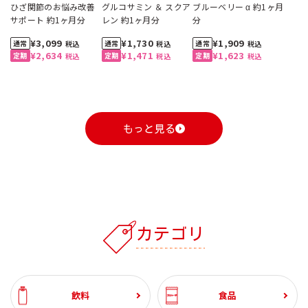
ひざ関節のお悩み改善
グルコサミン ＆ スクア
ブルーベリー α 約1ヶ月
サポート 約1ヶ月分
レン 約1ヶ月分
分
¥3,099
¥1,730
¥1,909
税込
税込
税込
¥2,634
¥1,471
¥1,623
税込
税込
税込
もっと見る
1
1
1
1
1
1
2
2
2
2
2
2
3
3
3
3
3
3
カテゴリ
自動お届け
割引定期
おすすめ
おすすめ
自動お届け
送料無料
割引定期
割引定期
おすすめ
送料無料
割引定期
割引定期
割引定期
自動お届け
送料無料
割引定期
工場直送便
ざくろ 100% 1000ml
コーンクリームポター
スジャータハイクオリ
ひざ関節のお悩み改善
ざくろ 100% 1000ml
スペシャルブレンド 8
スジャータハイクオリ
グルコサミン ＆ スクア
ざくろ エラグ酸＆プニ
有機野菜 100%
スジャータハイクオリ
ブルーベリー α 約1ヶ月
(6本入)
ジュ 裏ごし 900g （6本
ティアイスクリーム(12
サポート 約1ヶ月分
(6本入)
ｇ5杯入 (20袋入・100
ティアイスクリーム (6
レン 約1ヶ月分
カ酸 約1ヶ月分
1000ml (6本入)
ティアイスクリーム(24
分
石見の潤水 2000ml (8
ホテルレストラン仕様
業務用コーン ドレッシ
コーン ドレッシング
ホテルレストラン仕様
【お試し2本セット】ざ
飲料
食品
入）
個入)《配送希望日必須
杯分）
個入)《配送希望日必須
個入)《配送希望日必須
本入）
コーヒー 無糖 1000ml
ング 600ml (2本)
300ml (3本入)
コーヒー 甘さひかえめ
くろ 100% 1000ml
¥3,240
¥2,460
¥3,099
¥3,240
¥5,400
¥1,730
¥3,780
¥2,982
¥1,909