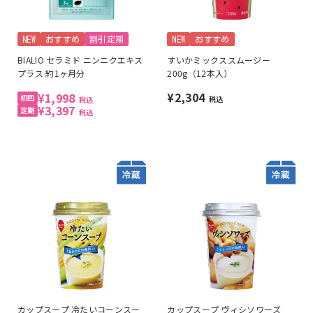
NEW
おすすめ
割引定期
NEW
おすすめ
BIALIO セラミド ニンニクエキス
すいかミックススムージー
プラス 約1ヶ月分
200g（12本入）
¥2,304
¥1,998
税込
税込
¥3,397
税込
カップスープ 冷たいコーンスー
カップスープ ヴィシソワーズ