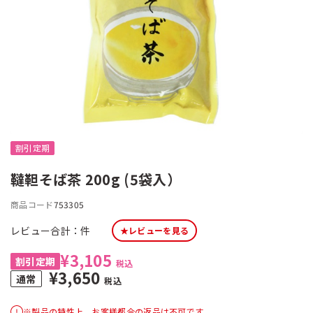
割引定期
韃靼そば茶 200g (5袋入）
商品コード
753305
レビュー合計：
件
★レビューを見る
¥3,105
税込
¥3,650
税込
※製品の特性上、お客様都合の返品は不可です。