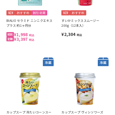
NEW
おすすめ
割引定期
NEW
おすすめ
BIALIO セラミド ニンニクエキス
すいかミックススムージー
プラス 約1ヶ月分
200g（12本入）
¥2,304
¥1,998
税込
税込
¥3,397
税込
カップスープ 冷たいコーンスー
カップスープ ヴィシソワーズ