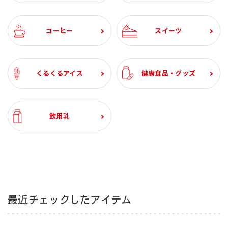
(6本入)
1000ml (6本入)
¥3,240
¥2,094
¥2,634
¥3,240
¥4,600
¥1,471
¥3,213
¥2,982
¥1,623
¥2,280
税込
税込
税込
税込
税込
税込
税込
税込
税込
税込
¥1,944
¥1,944
¥1,388
¥1,134
¥1,080
税込
税込
税込
税込
税込
¥1,936
税込
¥1,944
¥1,944
税込
税込
コーヒー
スイーツ
くるくるアイス
健康食品・グッズ
飲用乳
最近チェックしたアイテム