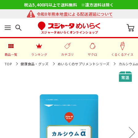
税込5,400円以上で送料無料 ※遠方送料は除く
令和8年熊本地震による配送遅延について
スジャータめいらくオンラインショップ
商品一覧
ランキング
カテゴリ
ザクロ
くるくるアイス
TOP
健康食品・グッズ
めいらくのサプリメントシリーズ
カルシウムα