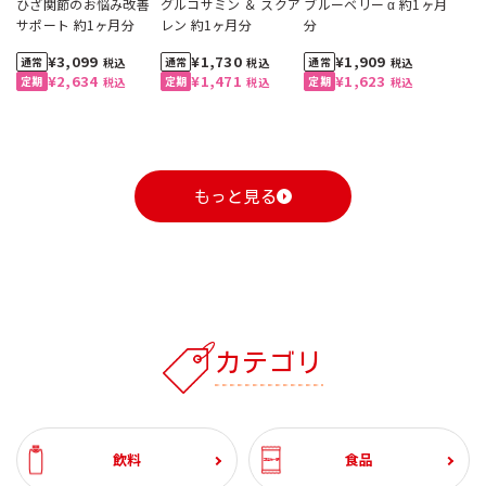
ひざ関節のお悩み改善
グルコサミン ＆ スクア
ブルーベリー α 約1ヶ月
サポート 約1ヶ月分
レン 約1ヶ月分
分
¥3,099
¥1,730
¥1,909
税込
税込
税込
¥2,634
¥1,471
¥1,623
税込
税込
税込
もっと見る
1
1
1
1
1
1
2
2
2
2
2
2
3
3
3
3
3
3
カテゴリ
自動お届け
割引定期
おすすめ
おすすめ
自動お届け
送料無料
割引定期
割引定期
おすすめ
送料無料
割引定期
割引定期
割引定期
自動お届け
送料無料
割引定期
工場直送便
ざくろ 100% 1000ml
コーンクリームポター
スジャータハイクオリ
ひざ関節のお悩み改善
ざくろ 100% 1000ml
スペシャルブレンド 8
スジャータハイクオリ
グルコサミン ＆ スクア
ざくろ エラグ酸＆プニ
有機野菜 100%
スジャータハイクオリ
ブルーベリー α 約1ヶ月
(6本入)
ジュ 裏ごし 900g （6本
ティアイスクリーム(12
サポート 約1ヶ月分
(6本入)
ｇ5杯入 (20袋入・100
ティアイスクリーム (6
レン 約1ヶ月分
カ酸 約1ヶ月分
1000ml (6本入)
ティアイスクリーム(24
分
石見の潤水 2000ml (8
ホテルレストラン仕様
業務用コーン ドレッシ
コーン ドレッシング
ホテルレストラン仕様
【お試し2本セット】ざ
飲料
食品
入）
個入)《配送希望日必須
杯分）
個入)《配送希望日必須
個入)《配送希望日必須
本入）
コーヒー 無糖 1000ml
ング 600ml (2本)
300ml (3本入)
コーヒー 甘さひかえめ
くろ 100% 1000ml
¥3,240
¥2,460
¥3,099
¥3,240
¥5,400
¥1,730
¥3,780
¥2,982
¥1,909
¥5,220
¥3,120
¥8,880
税込
税込
税込
税込
税込
税込
税込
税込
税込
税込
税込
税込
※月曜不可》
※月曜不可》
※月曜不可》