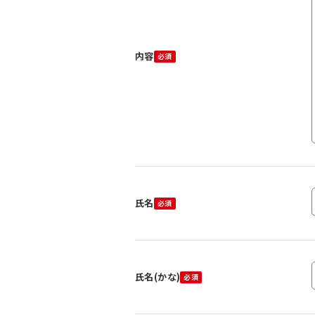
内容
氏名
氏名(かな)